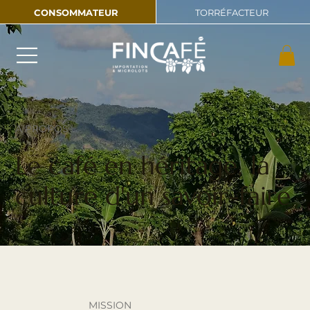
CONSOMMATEUR
TORRÉFACTEUR
A PROPOS
Le café en héritage, la
culture d'un savoir-faire
MISSION