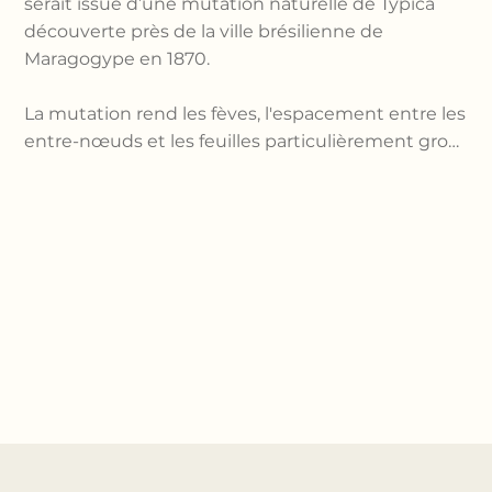
serait issue d’une mutation naturelle de Typica 
découverte près de la ville brésilienne de 
Maragogype en 1870.

La mutation rend les fèves, l'espacement entre les 
entre-nœuds et les feuilles particulièrement gros 
et est due à un seul gène dominant. Aussi, le 
Maragogype présente des graines géantes de 
taille supérieure à 20, alors que les grains de café 
sont généralement classés de la taille 10 à la taille 
20. La taille 10 correspond à une fève de 4 mm, 
tandis que la taille 20 correspond à une taille de 8 
mm. Pour le Maragogype, plus les grains sont 
grands, plus la qualité est élevée.

Le plant de Maragogype produit à la quatrième 
année après la mise en terre en moyenne, et a 
généralement un faible rendement, soit environ 