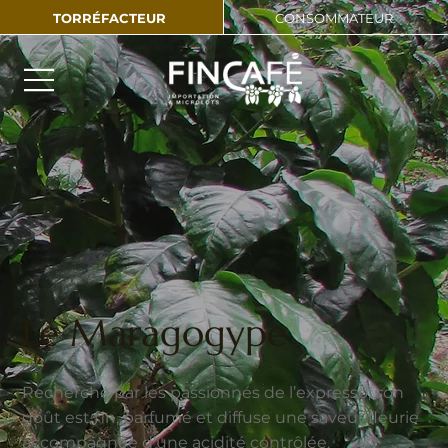
TORRÉFACTEUR
CONSOMMATEUR
Le Maragogype
Recherché par les passionnés de l’expresso, son
goût est fin, parfumé et diffuse une saveur fleurie
accompagnée d’une acidité contrôlée.